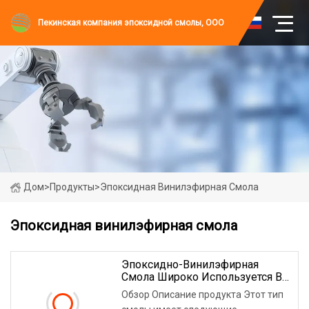
Пекинская компания эпоксидной смолы, ООО
Дом
>
Продукты
>
Эпоксидная Винилэфирная Смола
Эпоксидная винилэфирная смола
Эпоксидно-Винилэфирная
Смола Широко Используется В
Химическом Машиностроении
Обзор Описание продукта Этот тип
И Промышленных Трубах,