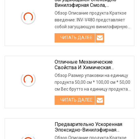
Винилэфирная Смола,
Повышающая Ее Устойчивость
Обзор Описание продукта Краткое
К Щелочам.
введение: INV-V480 представляет
собой загущающую винилэфирную
смолу, которую можно загущ
ЧИТАТЬ ДАЛЕЕ
Отличные Механические
Свойства И Химическая
Стойкость. Ненасыщенная
Обзор Размер упаковки на единицу
Эпоксивинилэфирная
продукта 50,00 см * 100,00 см * 50,00
Полиэфирная Смола,
см Вес брутто на единицу продукта
Обеспечивающая Повышенную
Термостойкость И Устойчивость
220 000 кг Hont
ЧИТАТЬ ДАЛЕЕ
К Коррозии. Требуемый
Продукт
Предварительно Ускоренная
Эпоксидно-Винилэфирная
Смола Практичной Конструкции.
Обзор Описание продукта Краткое