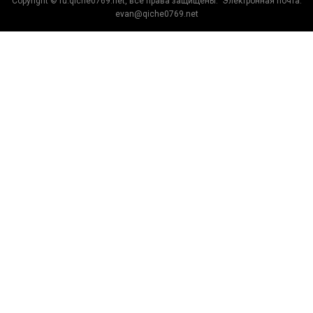
Copyright © ru.qiche0769.net, все права защищены. Электронная почта:
evan@qiche0769.net