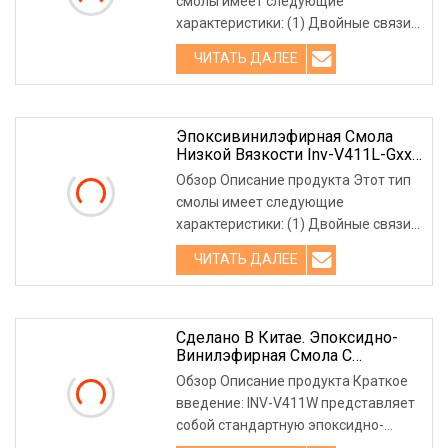
смолы имеет следующие
Резервуарах, Башнях,
характеристики: (1) Двойные связи
Резервуарах, Бассейнах И Т. Д.
на обоих концах молекулярной це
ЧИТАТЬ ДАЛЕЕ
Эпоксивинилэфирная Смола
Низкой Вязкости Inv-V411L-Gxx
Для Вакуумного Литья Под
Обзор Описание продукта Этот тип
Давлением
смолы имеет следующие
характеристики: (1) Двойные связи
на обоих концах молекулярной це
ЧИТАТЬ ДАЛЕЕ
Сделано В Китае. Эпоксидно-
Винилэфирная Смола С
Отличной Защитой От Коррозии.
Обзор Описание продукта Краткое
введение: INV-V411W представляет
собой стандартную эпоксидно-
винилэфирную смолу типа бис