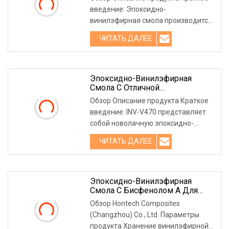
введение: Эпоксидно-
винилэфирная смола производится
в результате химической реакции
ЧИТАТЬ ДАЛЕЕ
эпок
Эпоксидно-Винилэфирная
Смола С Отличной
Коррозионной Стойкостью Для
Обзор Описание продукта Краткое
Химической Промышленности.
введение: INV-V470 представляет
собой новолачную эпоксидно-
винилэфирную смолу со следующ
ЧИТАТЬ ДАЛЕЕ
Эпоксидно-Винилэфирная
Смола С Бисфенолом А Для
Арматуры Из Стеклопластика
Обзор Hontech Composites
(Changzhou) Co., Ltd. Параметры
продукта Хранение винилэфирной