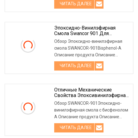
ЧИТАТЬ ДАЛЕЕ
Эпоксидно-Винилэфирная
Смола Swancor 901 Для
Химических Трубопроводов И
Обзор Эпоксидно-винилэфирная
Резервуаров.
смола SWANCOR-901Bisphenol-A
Описание продукта Описание
продукта 1. Отличные механические
ЧИТАТЬ ДАЛЕЕ
с
Отличные Механические
Свойства Эпоксивинилэфирная
Смола Swancor 901 Для Защиты
Обзор SWANCOR-901Эпоксидно-
От Коррозии.
винилэфирная смола с бисфенолом
А Описание продукта Описание
продукта 1. Отличные механически
ЧИТАТЬ ДАЛЕЕ