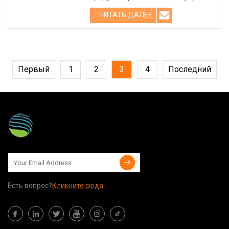
смолы -25°C, LVT 4#6 об/мин. Ср
ЧИТАТЬ ДАЛЕЕ
Первый
1
2
3
4
Последний
Есть вопрос?
Кликните сюда