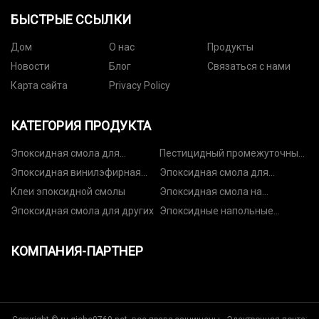
БЫСТРЫЕ ССЫЛКИ
Дом
О нас
Продукты
Новости
Блог
Связаться с нами
Карта сайта
Privacy Policy
КАТЕГОРИЯ ПРОДУКТА
Эпоксидная смола для
Пестицидный промежуточный
электроники
продукт
Эпоксидная винилэфирная
Эпоксидная смола для
смола
покрытия
Клеи эпоксидной смолы
Эпоксидная смола на
ветроэнергетике
Эпоксидная смола для других
Эпоксидные напольные
материалы
КОМПАНИЯ-ПАРТНЕР